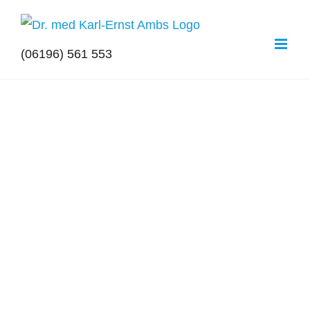
Zum
Inhalt
(06196) 561 553
springen