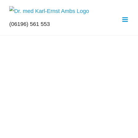
Zum
Inhalt
(06196) 561 553
springen